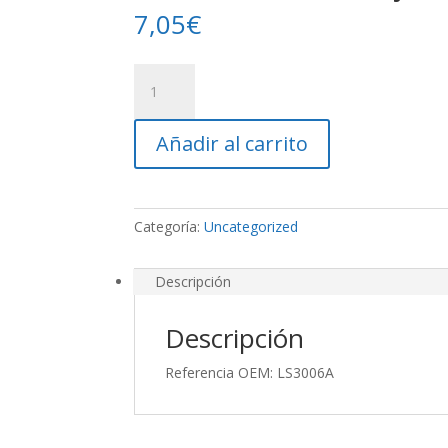
7,05
€
Pua
Stoll
Drcho
Añadir al carrito
Rojo
49cm
cantidad
Categoría:
Uncategorized
Descripción
Descripción
Referencia OEM: LS3006A