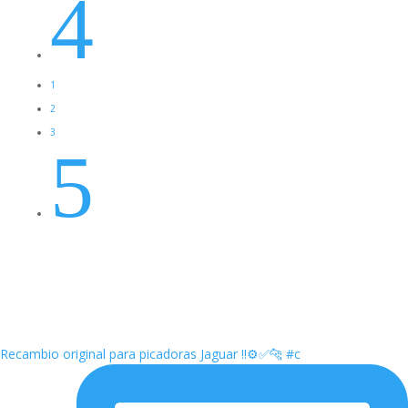
4
1
2
3
5
Recambio original para picadoras Jaguar ‼️⚙️✅🐆 #c