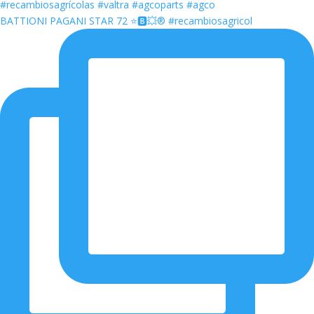
BATTIONI PAGANI STAR 72 ⭐️🅱️💥®️ #recambiosagricol