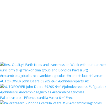
AUTOPOWER John Deere 6920S ⚙️✅ #johndeereparts #z
Palier trasero - Piñones cardilla Valtra ⚙️✅ #rec