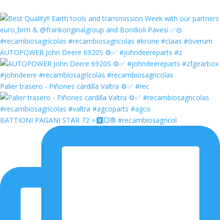
AUTOPOWER John Deere 6920S ⚙️✅ #johndeereparts #z
Palier trasero - Piñones cardilla Valtra ⚙️✅ #rec
BATTIONI PAGANI STAR 72 ⭐️🅱️💥®️ #recambiosagricol