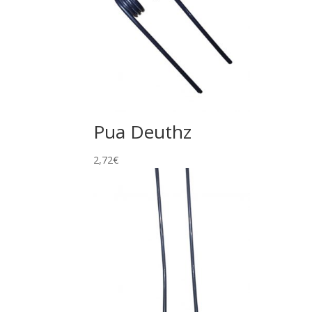
Pua Deuthz
2,72
€