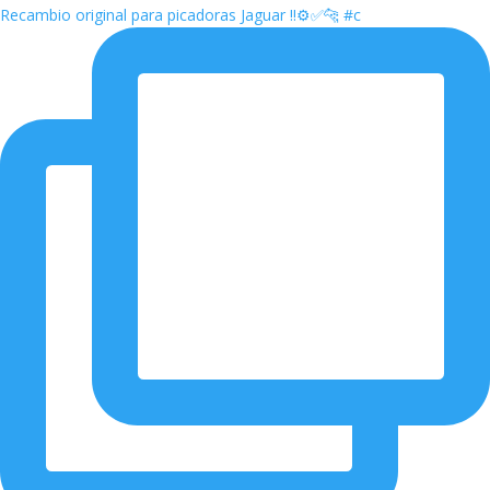
Recambio original para picadoras Jaguar ‼️⚙️✅🐆 #c