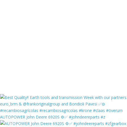
AUTOPOWER John Deere 6920S ⚙️✅ #johndeereparts #z