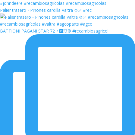
Palier trasero - Piñones cardilla Valtra ⚙️✅ #rec
BATTIONI PAGANI STAR 72 ⭐️🅱️💥®️ #recambiosagricol