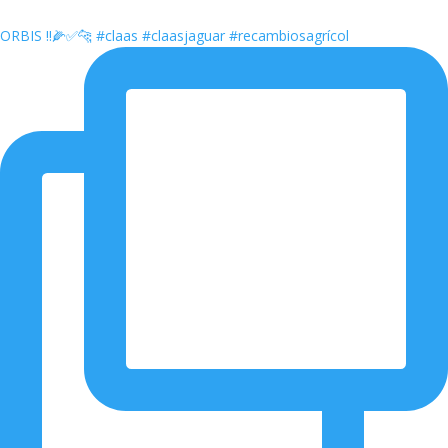
ORBIS ‼️🌽✅🐆 #claas #claasjaguar #recambiosagrícol