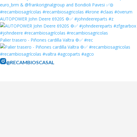
AUTOPOWER John Deere 6920S ⚙️✅ #johndeereparts #z
Palier trasero - Piñones cardilla Valtra ⚙️✅ #rec
@RECAMBIOSCASAL