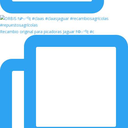
Recambio original para picadoras Jaguar ‼️⚙️✅🐆 #c