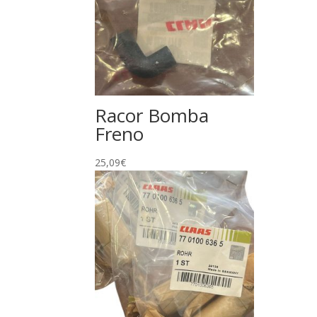
Racor Bomba
Freno
25,09
€