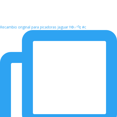
Recambio original para picadoras Jaguar ‼️⚙️✅🐆 #c