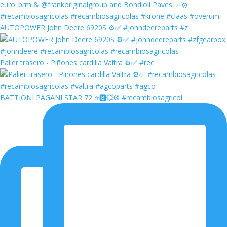
AUTOPOWER John Deere 6920S ⚙️✅ #johndeereparts #z
Palier trasero - Piñones cardilla Valtra ⚙️✅ #rec
BATTIONI PAGANI STAR 72 ⭐️🅱️💥®️ #recambiosagricol