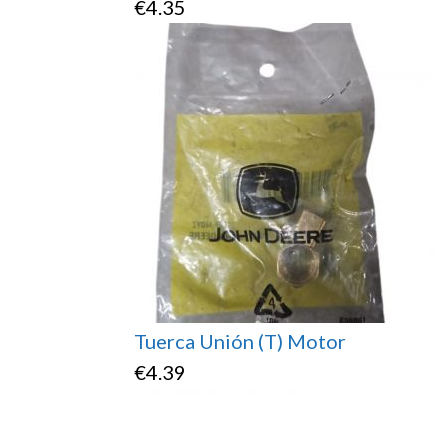
€
4.35
Tuerca Unión (T) Motor
€
4.39