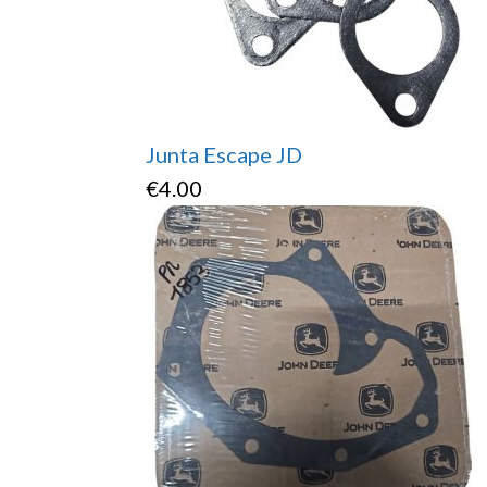
Junta Escape JD
€
4.00