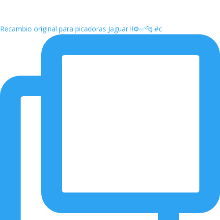
Recambio original para picadoras Jaguar ‼️⚙️✅🐆 #c