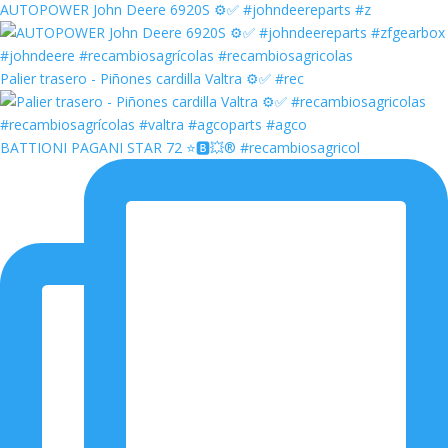
AUTOPOWER John Deere 6920S ⚙️✅ #johndeereparts #z
Palier trasero - Piñones cardilla Valtra ⚙️✅ #rec
BATTIONI PAGANI STAR 72 ⭐️🅱️💥®️ #recambiosagricol