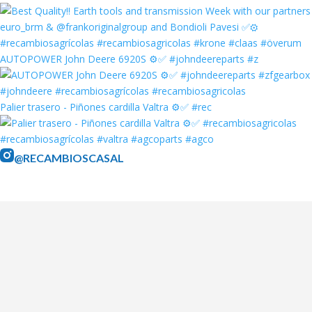
AUTOPOWER John Deere 6920S ⚙️✅ #johndeereparts #z
Palier trasero - Piñones cardilla Valtra ⚙️✅ #rec
@RECAMBIOSCASAL