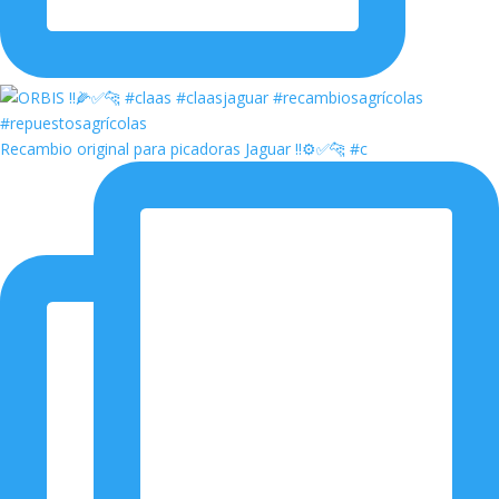
Recambio original para picadoras Jaguar ‼️⚙️✅🐆 #c