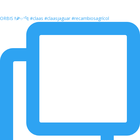
ORBIS ‼️🌽✅🐆 #claas #claasjaguar #recambiosagrícol