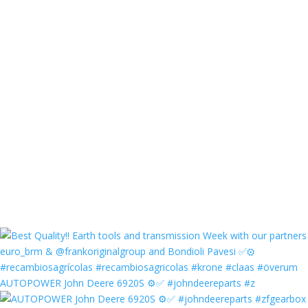
AUTOPOWER John Deere 6920S ⚙️✅ #johndeereparts #z