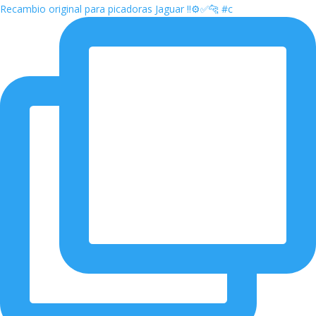
Recambio original para picadoras Jaguar ‼️⚙️✅🐆 #c