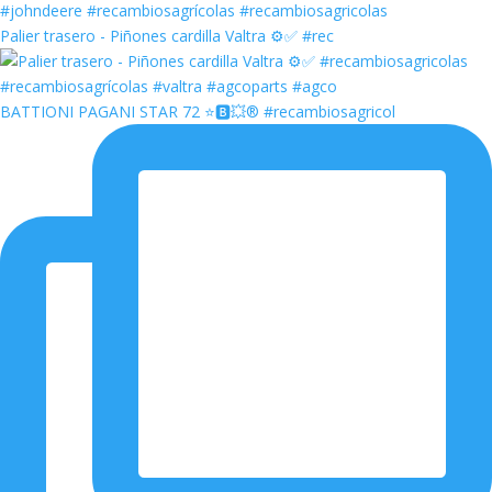
Palier trasero - Piñones cardilla Valtra ⚙️✅ #rec
BATTIONI PAGANI STAR 72 ⭐️🅱️💥®️ #recambiosagricol