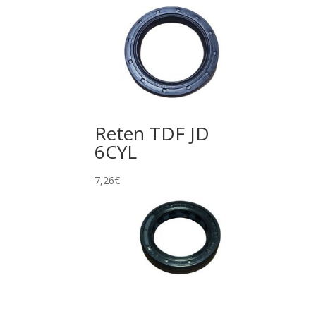
Reten TDF JD
6CYL
7,26
€