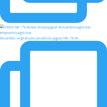
Recambio original para picadoras Jaguar ‼️⚙️✅🐆 #c