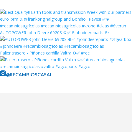
AUTOPOWER John Deere 6920S ⚙️✅ #johndeereparts #z
Palier trasero - Piñones cardilla Valtra ⚙️✅ #rec
@RECAMBIOSCASAL