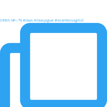
ORBIS ‼️🌽✅🐆 #claas #claasjaguar #recambiosagrícol