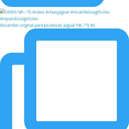
Recambio original para picadoras Jaguar ‼️⚙️✅🐆 #c