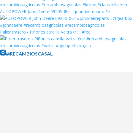
AUTOPOWER John Deere 6920S ⚙️✅ #johndeereparts #z
Palier trasero - Piñones cardilla Valtra ⚙️✅ #rec
@RECAMBIOSCASAL