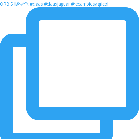
ORBIS ‼️🌽✅🐆 #claas #claasjaguar #recambiosagrícol