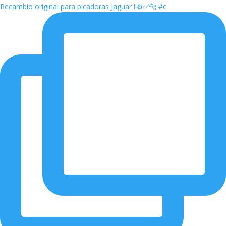
Recambio original para picadoras Jaguar ‼️⚙️✅🐆 #c