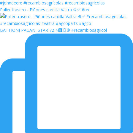
Palier trasero - Piñones cardilla Valtra ⚙️✅ #rec
BATTIONI PAGANI STAR 72 ⭐️🅱️💥®️ #recambiosagricol