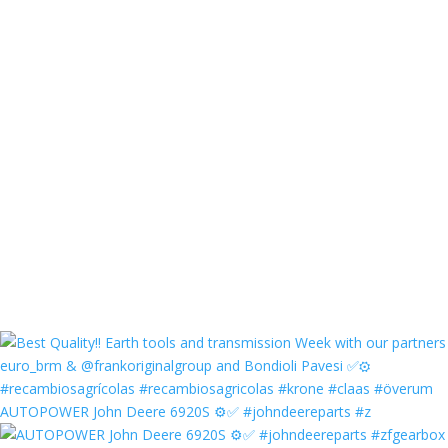
AUTOPOWER John Deere 6920S ⚙️✅ #johndeereparts #z