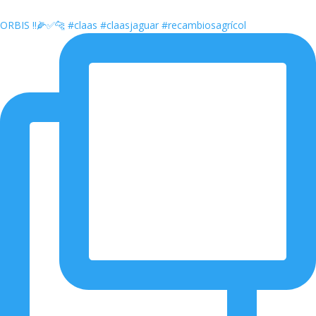
ORBIS ‼️🌽✅🐆 #claas #claasjaguar #recambiosagrícol