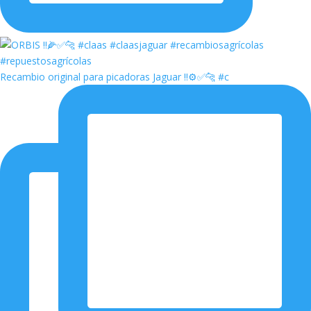
Recambio original para picadoras Jaguar ‼️⚙️✅🐆 #c