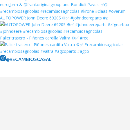
AUTOPOWER John Deere 6920S ⚙️✅ #johndeereparts #z
Palier trasero - Piñones cardilla Valtra ⚙️✅ #rec
@RECAMBIOSCASAL