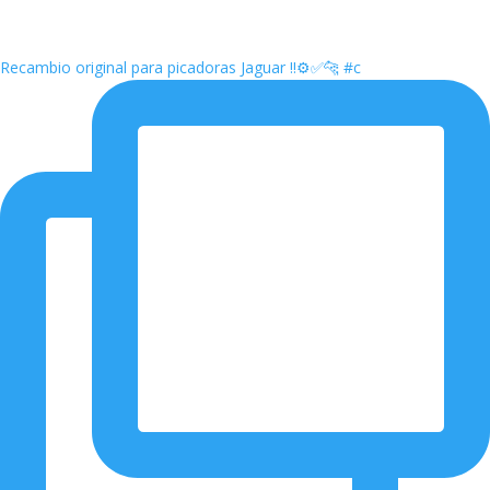
Recambio original para picadoras Jaguar ‼️⚙️✅🐆 #c