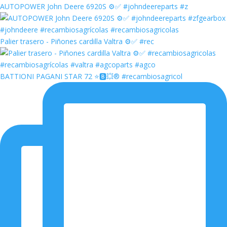
AUTOPOWER John Deere 6920S ⚙️✅ #johndeereparts #z
Palier trasero - Piñones cardilla Valtra ⚙️✅ #rec
BATTIONI PAGANI STAR 72 ⭐️🅱️💥®️ #recambiosagricol