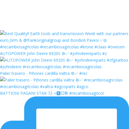
AUTOPOWER John Deere 6920S ⚙️✅ #johndeereparts #z
Palier trasero - Piñones cardilla Valtra ⚙️✅ #rec
BATTIONI PAGANI STAR 72 ⭐️🅱️💥®️ #recambiosagricol