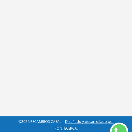
HORARIO
Lunes – Viernes: 9:00 – 13:30 |15:30 – 20:00
Sábados: 9:00 – 13:30, tardes cerrados
Domingos: Cerrados
CONTACTO
Avenida de Monforte 119 27500 Chantada, Lugo –
España
982 440 999
|
982 440 773
info@recambioscasal.es
©2026 RECAMBIOS CASAL |
Diseñado y desarrollado por
PONTECERCA.