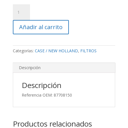
Filtro
De
Aspiración
Añadir al carrito
Hidráulico
CNH
cantidad
Categorías:
CASE / NEW HOLLAND
,
FILTROS
Descripción
Descripción
Referencia OEM: 87708150
Productos relacionados