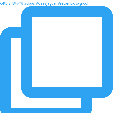
ORBIS ‼️🌽✅🐆 #claas #claasjaguar #recambiosagrícol