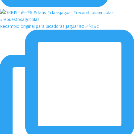
Recambio original para picadoras Jaguar ‼️⚙️✅🐆 #c