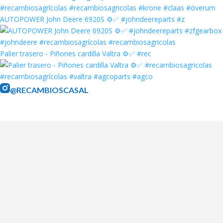
AUTOPOWER John Deere 6920S ⚙️✅ #johndeereparts #z
Palier trasero - Piñones cardilla Valtra ⚙️✅ #rec
@RECAMBIOSCASAL