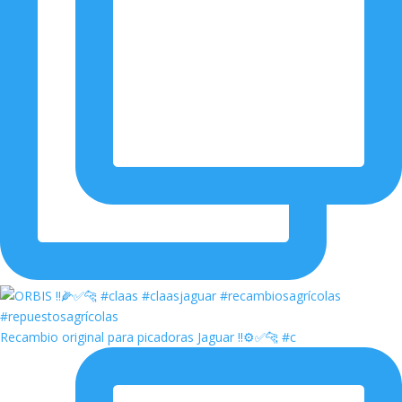
Recambio original para picadoras Jaguar ‼️⚙️✅🐆 #c