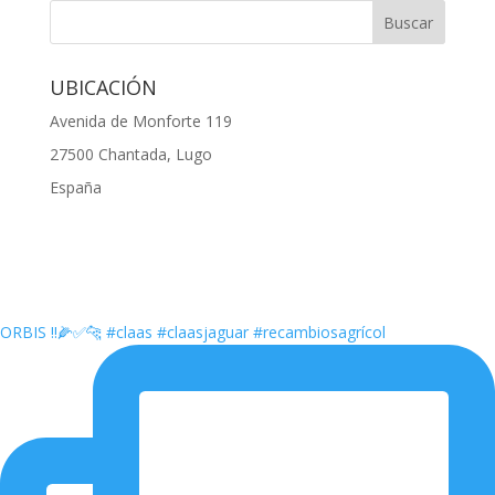
UBICACIÓN
Avenida de Monforte 119
27500 Chantada, Lugo
España
ORBIS ‼️🌽✅🐆 #claas #claasjaguar #recambiosagrícol