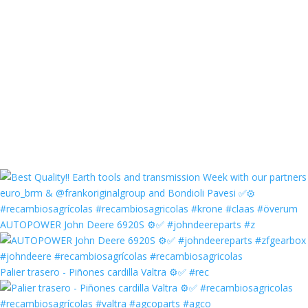
AUTOPOWER John Deere 6920S ⚙️✅ #johndeereparts #z
Palier trasero - Piñones cardilla Valtra ⚙️✅ #rec