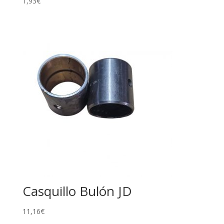
1,93
€
Casquillo Bulón JD
11,16
€