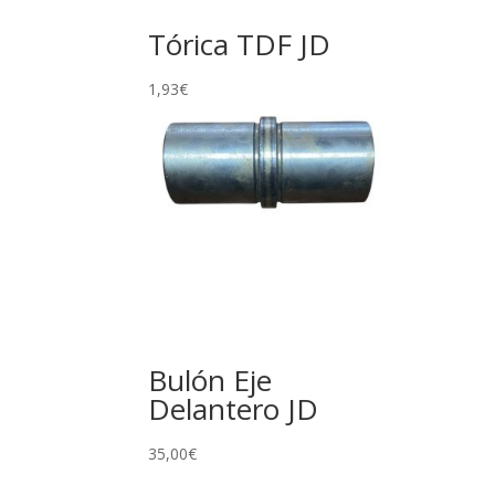
Tórica TDF JD
1,93
€
Bulón Eje
Delantero JD
35,00
€