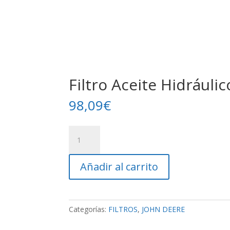
Filtro Aceite Hidráulic
98,09
€
Filtro
Aceite
Hidráulico
Añadir al carrito
JD
cantidad
Categorías:
FILTROS
,
JOHN DEERE