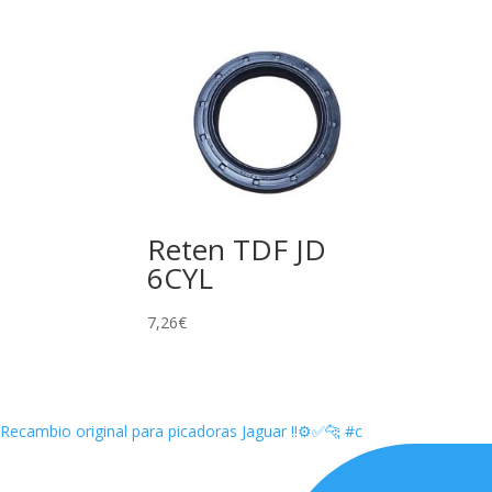
Reten TDF JD
6CYL
7,26
€
Recambio original para picadoras Jaguar ‼️⚙️✅🐆 #c