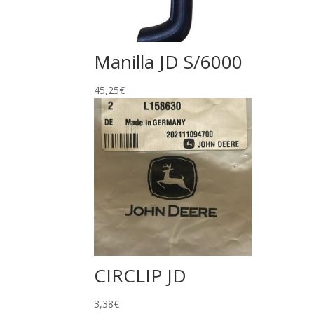
Manilla JD S/6000
45,25
€
CIRCLIP JD
3,38
€