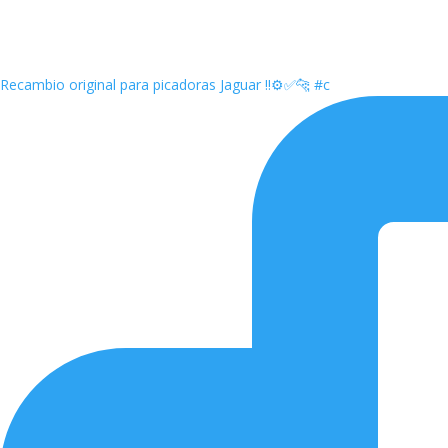
Recambio original para picadoras Jaguar ‼️⚙️✅🐆 #c