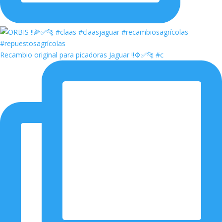
Recambio original para picadoras Jaguar ‼️⚙️✅🐆 #c