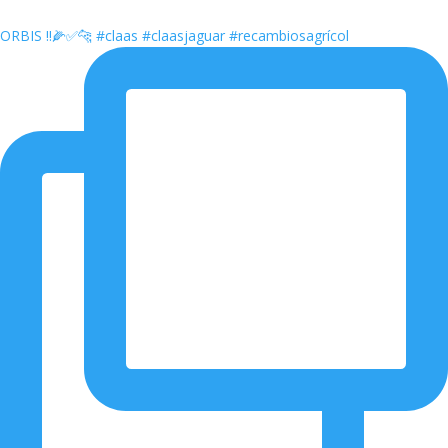
ORBIS ‼️🌽✅🐆 #claas #claasjaguar #recambiosagrícol