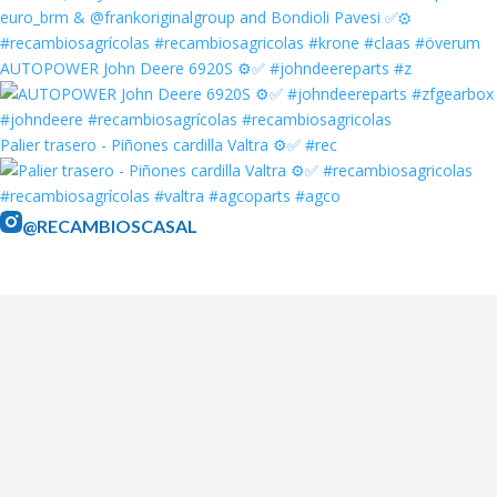
AUTOPOWER John Deere 6920S ⚙️✅ #johndeereparts #z
Palier trasero - Piñones cardilla Valtra ⚙️✅ #rec
@RECAMBIOSCASAL