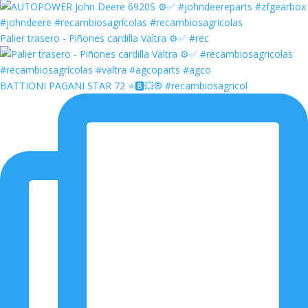
Palier trasero - Piñones cardilla Valtra ⚙️✅ #rec
BATTIONI PAGANI STAR 72 ⭐️🅱️💥®️ #recambiosagricol