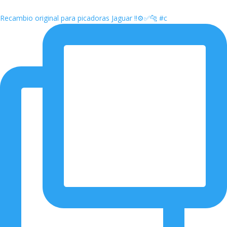
Recambio original para picadoras Jaguar ‼️⚙️✅🐆 #c