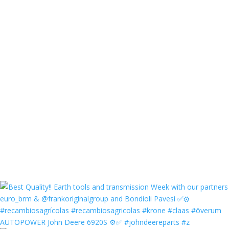
AUTOPOWER John Deere 6920S ⚙️✅ #johndeereparts #z