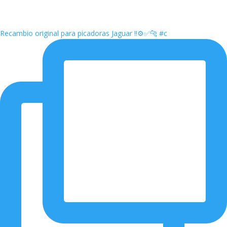
Recambio original para picadoras Jaguar ‼️⚙️✅🐆 #c