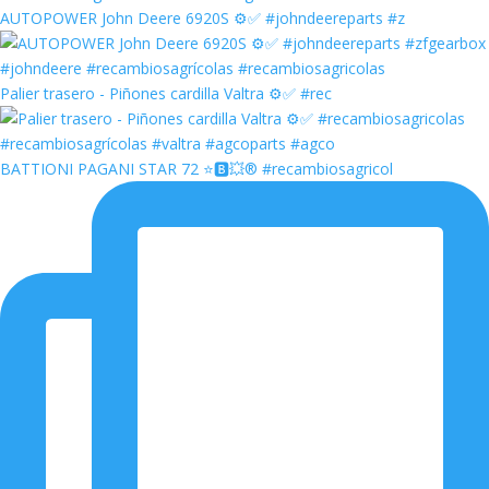
AUTOPOWER John Deere 6920S ⚙️✅ #johndeereparts #z
Palier trasero - Piñones cardilla Valtra ⚙️✅ #rec
BATTIONI PAGANI STAR 72 ⭐️🅱️💥®️ #recambiosagricol