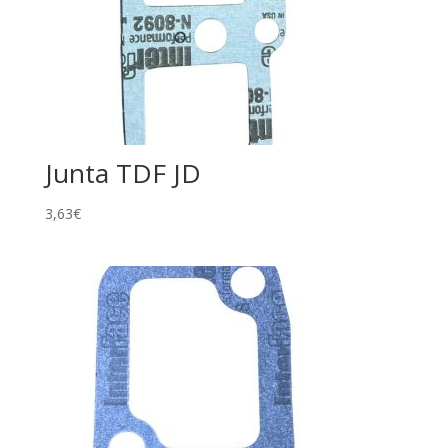
Junta TDF JD
3,63
€