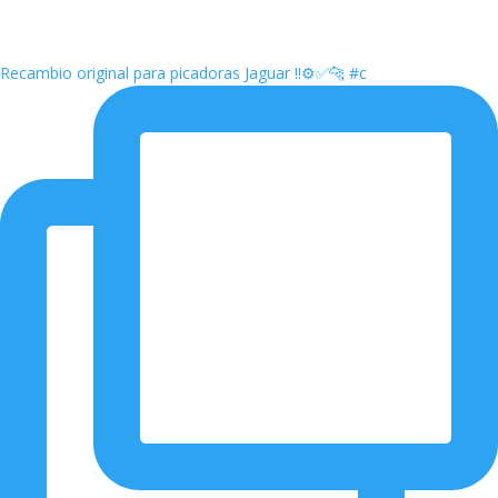
Recambio original para picadoras Jaguar ‼️⚙️✅🐆 #c