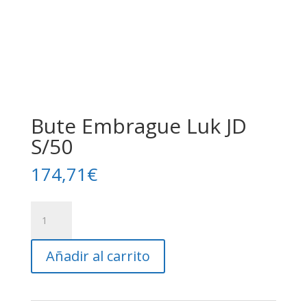
Bute Embrague Luk JD
S/50
174,71
€
Bute
Embrague
Luk
Añadir al carrito
JD
S/50
cantidad