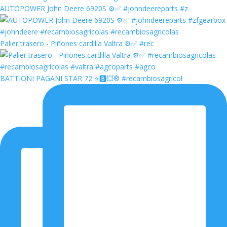
AUTOPOWER John Deere 6920S ⚙️✅ #johndeereparts #z
Palier trasero - Piñones cardilla Valtra ⚙️✅ #rec
BATTIONI PAGANI STAR 72 ⭐️🅱️💥®️ #recambiosagricol