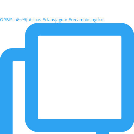
ORBIS ‼️🌽✅🐆 #claas #claasjaguar #recambiosagrícol