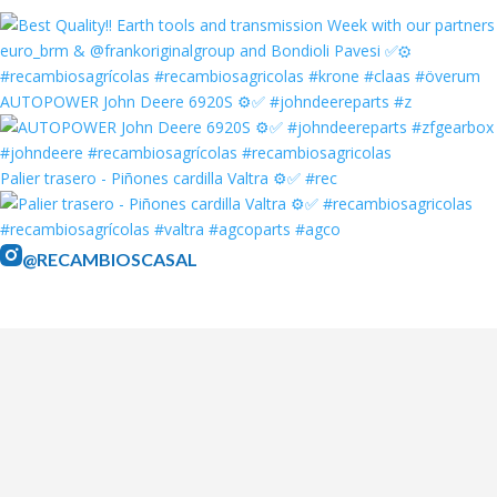
AUTOPOWER John Deere 6920S ⚙️✅ #johndeereparts #z
Palier trasero - Piñones cardilla Valtra ⚙️✅ #rec
@RECAMBIOSCASAL