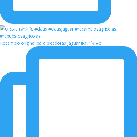
Recambio original para picadoras Jaguar ‼️⚙️✅🐆 #c