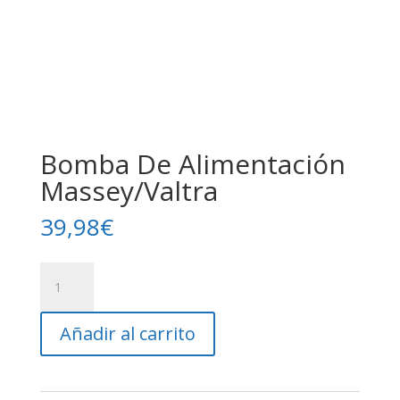
Bomba De Alimentación
Massey/Valtra
39,98
€
Bomba
De
Alimentación
Añadir al carrito
Massey/Valtra
cantidad