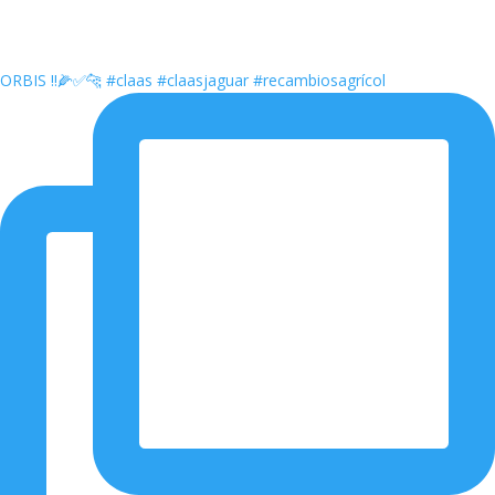
ORBIS ‼️🌽✅🐆 #claas #claasjaguar #recambiosagrícol