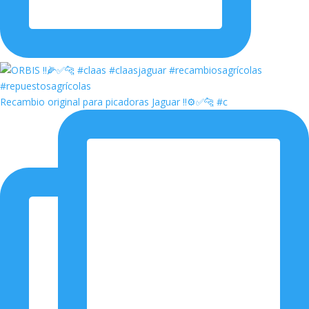
Recambio original para picadoras Jaguar ‼️⚙️✅🐆 #c