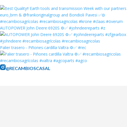
AUTOPOWER John Deere 6920S ⚙️✅ #johndeereparts #z
Palier trasero - Piñones cardilla Valtra ⚙️✅ #rec
@RECAMBIOSCASAL