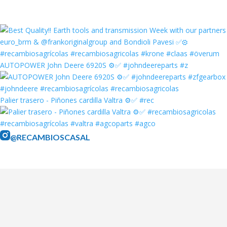
AUTOPOWER John Deere 6920S ⚙️✅ #johndeereparts #z
Palier trasero - Piñones cardilla Valtra ⚙️✅ #rec
@RECAMBIOSCASAL