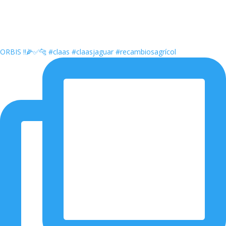
ORBIS ‼️🌽✅🐆 #claas #claasjaguar #recambiosagrícol