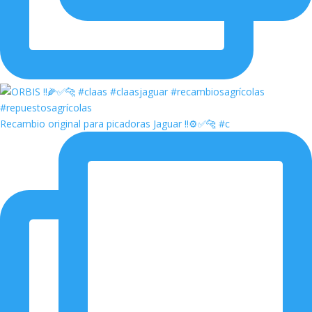
Recambio original para picadoras Jaguar ‼️⚙️✅🐆 #c