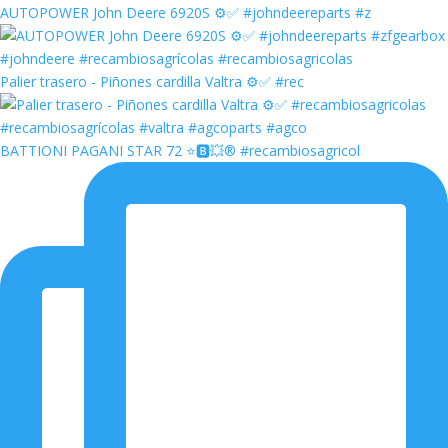
AUTOPOWER John Deere 6920S ⚙️✅ #johndeereparts #z
Palier trasero - Piñones cardilla Valtra ⚙️✅ #rec
BATTIONI PAGANI STAR 72 ⭐️🅱️💥®️ #recambiosagricol