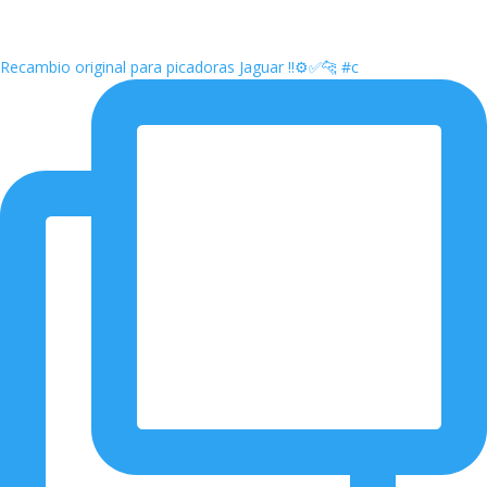
Recambio original para picadoras Jaguar ‼️⚙️✅🐆 #c