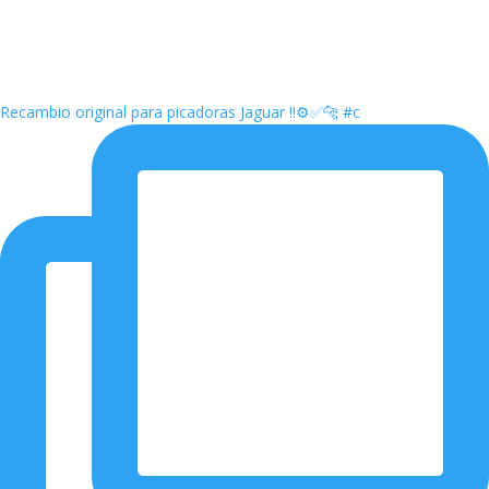
Recambio original para picadoras Jaguar ‼️⚙️✅🐆 #c