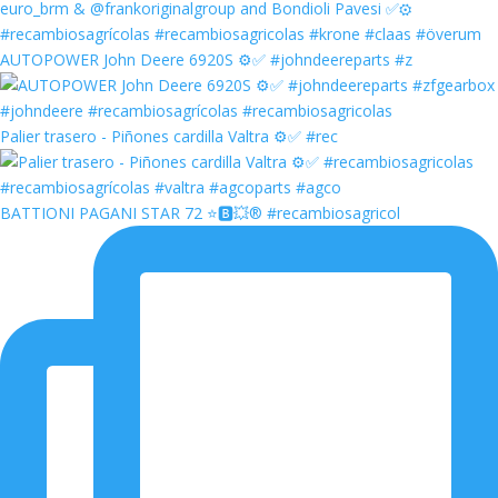
AUTOPOWER John Deere 6920S ⚙️✅ #johndeereparts #z
Palier trasero - Piñones cardilla Valtra ⚙️✅ #rec
BATTIONI PAGANI STAR 72 ⭐️🅱️💥®️ #recambiosagricol